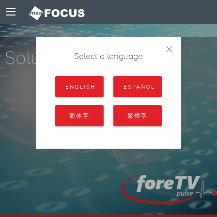
×
Soluciones
Select a language
ENGLISH
ESPAÑOL
简体字
繁體字