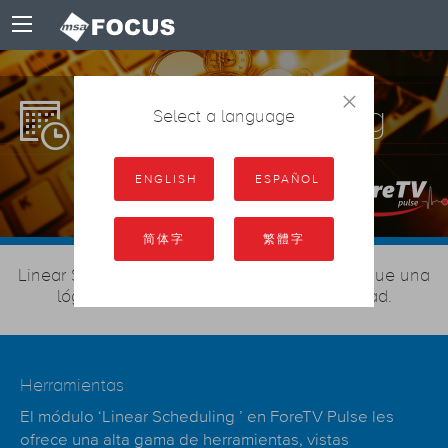
×
Linear Scheduling
Select a language
ENGLISH
ESPAÑOL
简体字
繁體字
Linear Schedule require flexibilidad, a la vez que una
lógica con el fin de alcanzar su efectividad.
Herramientas
El módulo ‘Linear Scheduling ’ en ForeTV Pulse les
ofrece una alta gama de herramientas, vistas