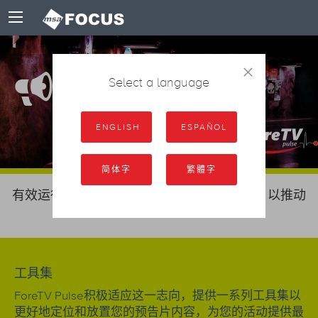
×
预告片编排管理
Select a language
ENGLISH
ESPAÑOL
简体字
繁體字
有效运行的预告片宣傳可提供额外的推动力，以推动
广播公司的收视率和曝光率。
工具集
ForeTV Pulse积极适应这一志向，提供一系列工具集以
更好地定位和放置您的预告片内容，为您的活动提供最