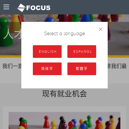
×
人才招聘
Select a language
ENGLISH
ESPAÑOL
我们一直在寻找最佳人选加入我们的团队。留意我们最
简体字
繁體字
新的职位空缺。
现有就业机会