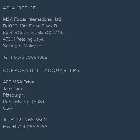
ASIA OFFICE
MSA Focus International, Ltd.
B-1002, 10th Floor, Block B,
Kelana Square, Jalan SS7/26,
47301 Petaling Jaya,
Selangor, Malaysia
Tel: (+60) 3 7806 1358
CORPORATE HEADQUARTERS
400 MSA Drive
Tarentum,
Pittsburgh,
Pennsylvania, 15084
USA
Tel: +1 724-265-6500
Fax: +1 724-265-6738