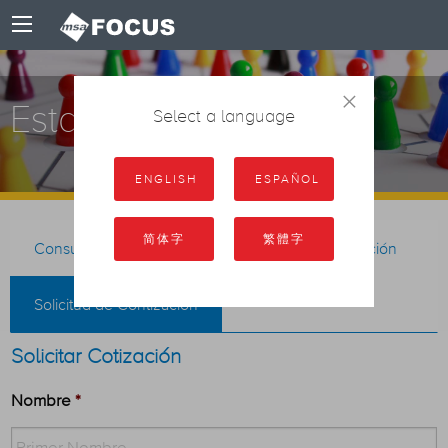
×
Estar en Contacto
Select a language
ENGLISH
ESPAÑOL
简体字
繁體字
Consultas generales
Solicitud de demostración
Solicitud de Contización
Solicitar Cotización
Nombre
*