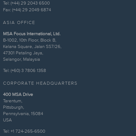
Tel: (+44) 29 2043 6500
Fax: (+44) 29 2049 6874
ASIA OFFICE
MSA Focus International, Ltd.
B-1002, 10th Floor, Block B,
Kelana Square, Jalan SS7/26,
47301 Petaling Jaya,
Selangor, Malaysia
Tel: (+60) 3 7806 1358
CORPORATE HEADQUARTERS
400 MSA Drive
Tarentum,
Pittsburgh,
Pennsylvania, 15084
USA
Tel: +1 724-265-6500