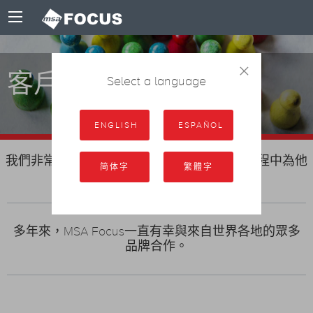
×
客戶
Select a language
ENGLISH
ESPAÑOL
我們非常榮幸能夠協助客戶在其獨特的商業旅程中為他
简体字
繁體字
們實現目標和抱負.
多年來，MSA Focus一直有幸與來自世界各地的眾多
品牌合作。